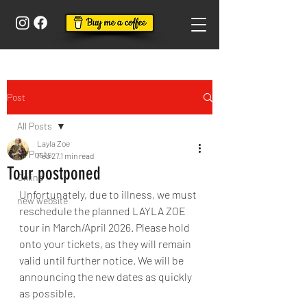
Post
All Posts
Layla Zoe
All Posts
Feb 27
1 min read
Tour postponed
Online
Unfortunately, due to illness, we must 
new website
reschedule the planned LAYLA ZOE 
tour in March/April 2026. Please hold 
onto your tickets, as they will remain 
valid until further notice. We will be 
announcing the new dates as quickly 
as possible.